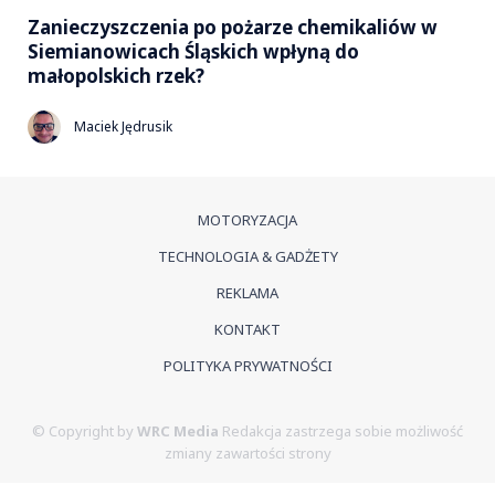
Zanieczyszczenia po pożarze chemikaliów w
Siemianowicach Śląskich wpłyną do
małopolskich rzek?
Maciek Jędrusik
MOTORYZACJA
TECHNOLOGIA & GADŻETY
REKLAMA
KONTAKT
POLITYKA PRYWATNOŚCI
© Copyright by
WRC Media
Redakcja zastrzega sobie możliwość
zmiany zawartości strony