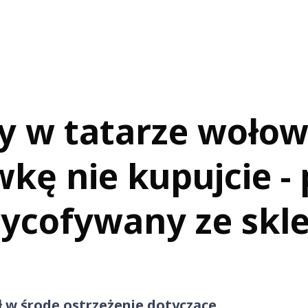
y w tatarze woło
wkę nie kupujcie -
ycofywany ze skl
 w środę ostrzeżenie dotyczące