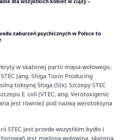
lne dla wszystkich kobiet w ciąży –
owodu zaburzeń psychicznych w Polsce to
e
 wykryty w skażonej partii mięsa wołowego,
li STEC (ang. Shiga Toxin Producing
silną toksynę Shiga (Stx). Szczepy STEC
czepu E. coli (VTEC, ang. Verotoxigenic
 znana jest również pod nazwą werotoksyna
i STEC jest przede wszystkim bydło i
achorowań jest mielona wołowina, skażona