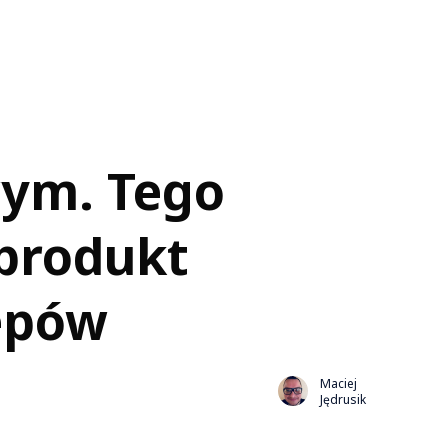
wym. Tego
 produkt
epów
Maciej
Jędrusik