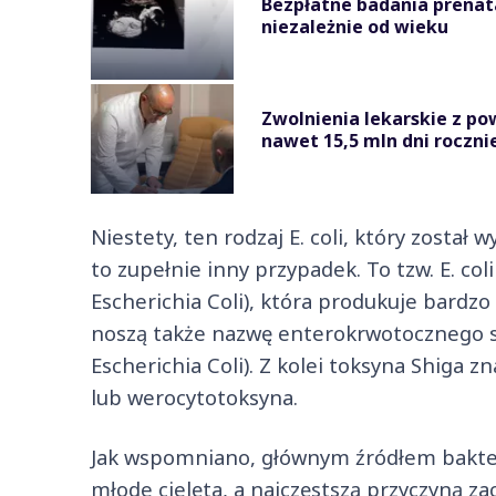
Bezpłatne badania prenata
niezależnie od wieku
Zwolnienia lekarskie z p
nawet 15,5 mln dni roczni
Niestety, ten rodzaj E. coli, który został
to zupełnie inny przypadek. To tzw. E. co
Escherichia Coli), która produkuje bardzo 
noszą także nazwę enterokrwotocznego sz
Escherichia Coli). Z kolei toksyna Shiga
lub werocytotoksyna.
Jak wspomniano, głównym źródłem bakteri
młode cielęta, a najczęstszą przyczyną z