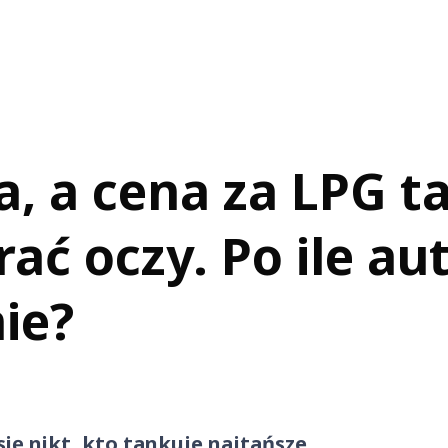
, a cena za LPG ta
ać oczy. Po ile au
ie?
 się nikt, kto tankuje najtańsze