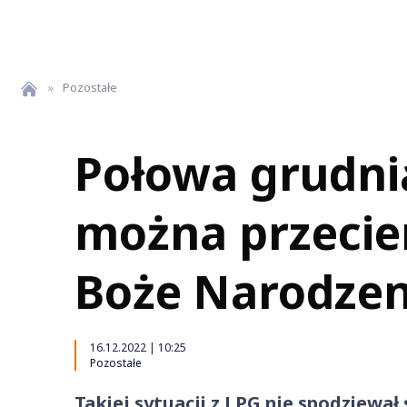
»
Pozostałe
Połowa grudnia
można przecier
Boże Narodzen
16.12.2022 | 10:25
Pozostałe
Takiej sytuacji z LPG nie spodziewał