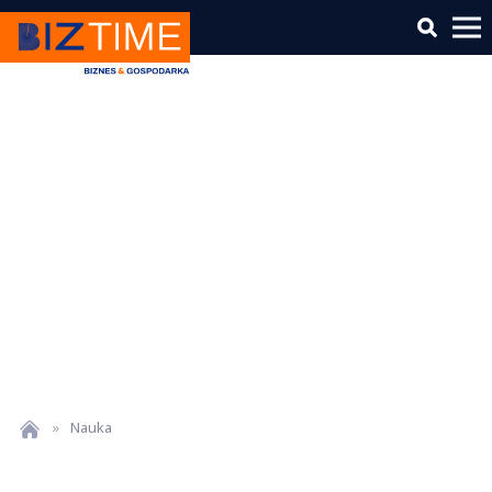
»
Nauka