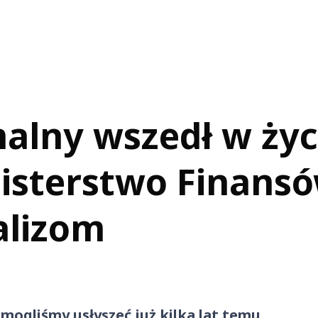
alny wszedł w życ
nisterstwo Finansó
alizom
ogliśmy usłyszeć już kilka lat temu.