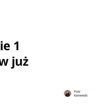
ie 1
w już
Piotr
Kaniewski