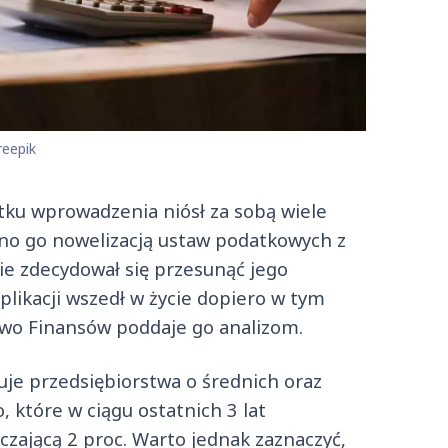
reepik
ku wprowadzenia niósł za sobą wiele
no go nowelizacją ustaw podatkowych z
e zdecydował się przesunąć jego
likacji wszedł w życie dopiero w tym
rstwo Finansów poddaje go analizom.
e przedsiębiorstwa o średnich oraz
 które w ciągu ostatnich 3 lat
zającą 2 proc. Warto jednak zaznaczyć,