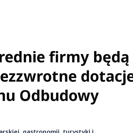
średnie firmy będ
bezzwrotne dotacje
anu Odbudowy
rskiej, gastronomii, turystyki i