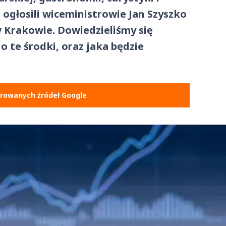
ogłosili wiceministrowie Jan Szyszko
w Krakowie. Dowiedzieliśmy się
o te środki, oraz jaka będzie
erowanych źródeł Google