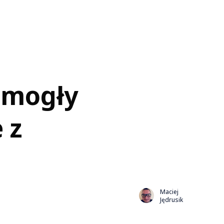
ą mogły
 z
Maciej
Jędrusik