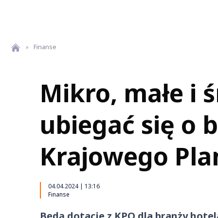
»
Finanse
Mikro, małe i 
ubiegać się o 
Krajowego Pl
04.04.2024 | 13:16
Finanse
Będą dotacje z KPO dla branży hotela