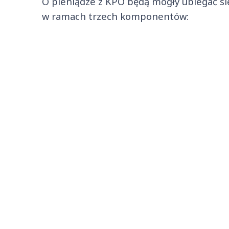
O pieniądze z KPO będą mogły ubiegać s
w ramach trzech komponentów: