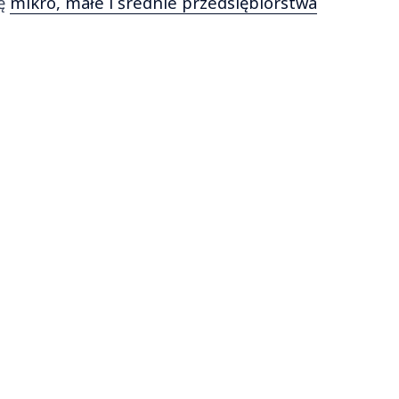
ię
mikro, małe i średnie przedsiębiorstwa