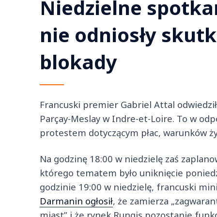
Niedzielne spotka
nie odniosły skutk
blokady
Francuski premier Gabriel Attal odwiedzi
Parçay-Meslay w Indre-et-Loire. To w odp
protestem dotyczącym płac, warunków życi
Na godzinę 18:00 w niedzielę zaś zaplan
którego tematem było uniknięcie poniedzi
godzinie 19:00 w niedzielę, francuski m
Darmanin ogłosił
, że zamierza „zagwaran
miast” i że rynek Rungis pozostanie funk