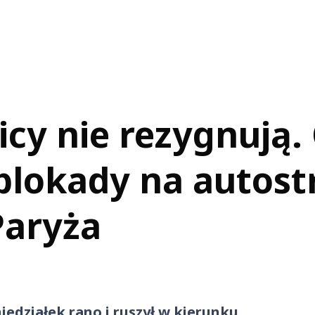
icy nie rezygnują.
blokady na autost
Paryża
edziałek rano i ruszył w kierunku