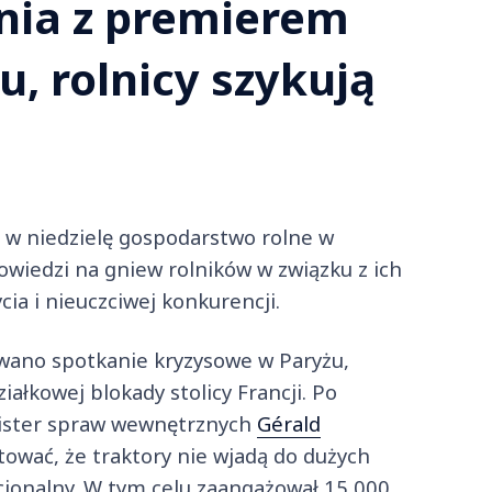
nia z premierem
u, rolnicy szykują
ł w niedzielę gospodarstwo rolne w
owiedzi na gniew rolników w związku z ich
a i nieuczciwej konkurencji.
owano spotkanie kryzysowe w Paryżu,
ałkowej blokady stolicy Francji. Po
inister spraw wewnętrznych
Gérald
tować, że traktory nie wjadą do dużych
cjonalny. W tym celu zaangażował 15 000