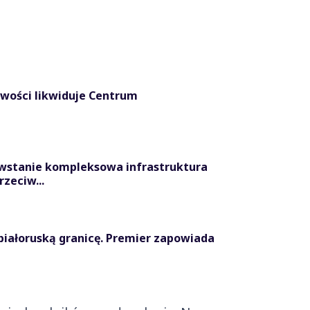
iwości likwiduje Centrum
powstanie kompleksowa infrastruktura
rzeciw...
białoruską granicę. Premier zapowiada