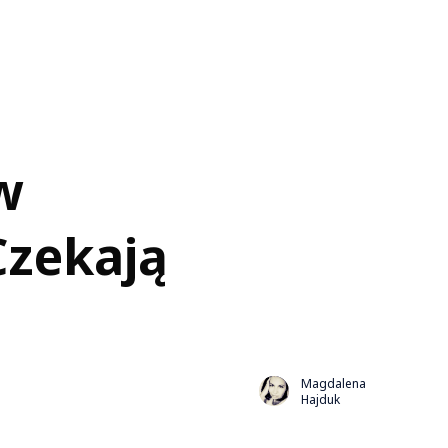
w
Czekają
Magdalena
Hajduk