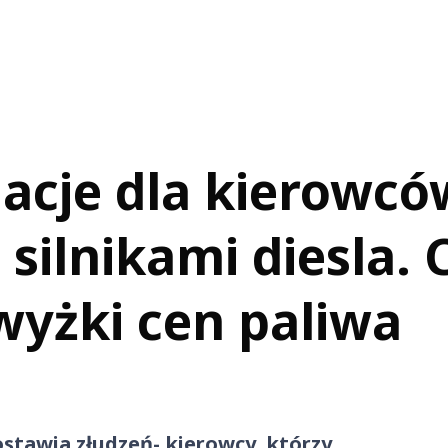
macje dla kierowcó
ilnikami diesla. 
wyżki cen paliwa
ostawia złudzeń- kierowcy, którzy