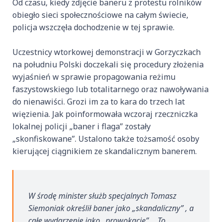
Od czasu, kiedy zdjęcie baneru z protestu rolników
obiegło sieci społecznościowe na całym świecie,
policja wszczęła dochodzenie w tej sprawie.
Uczestnicy wtorkowej demonstracji w Gorzyczkach
na południu Polski doczekali się procedury złożenia
wyjaśnień w sprawie propagowania reżimu
faszystowskiego lub totalitarnego oraz nawoływania
do nienawiści. Grozi im za to kara do trzech lat
więzienia. Jak poinformowała wczoraj rzeczniczka
lokalnej policji „baner i flaga” zostały
„skonfiskowane”. Ustalono także tożsamość osoby
kierującej ciągnikiem ze skandalicznym banerem.
W środę minister służb specjalnych Tomasz
Siemoniak określił baner jako „skandaliczny” , a
całe wydarzenie jako „prowokację” . „To