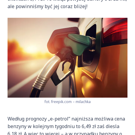
ale powinniśmy być jej coraz bliżej!
fot. freepik.com – milachka
Według prognozy „e-petrol” najniższa możliwa cena
benzyny w kolejnym tygodniu to 6,49 zł zaś diesla
6,18 zł. A więc to więcej – a w przypadku benzyny o