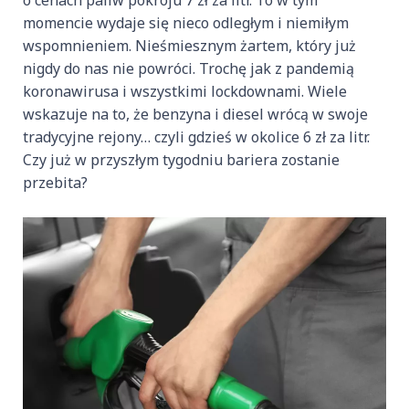
o cenach paliw pokroju 7 zł za litr. To w tym
momencie wydaje się nieco odległym i niemiłym
wspomnieniem. Nieśmiesznym żartem, który już
nigdy do nas nie powróci. Trochę jak z pandemią
koronawirusa i wszystkimi lockdownami. Wiele
wskazuje na to, że benzyna i diesel wrócą w swoje
tradycyjne rejony… czyli gdzieś w okolice 6 zł za litr.
Czy już w przyszłym tygodniu bariera zostanie
przebita?