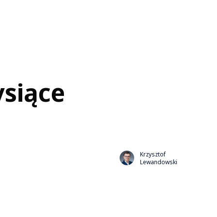
ysiące
Krzysztof
Lewandowski