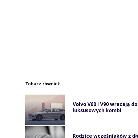
Zobacz również
Volvo V60 i V90 wracają d
luksusowych kombi
Rodzice wcześniaków z dł