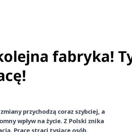
kolejna fabryka! T
acę!
zmiany przychodzą coraz szybciej, a
omny wpływ na życie. Z Polski znika
ją. Pracę straci tysiące osób.