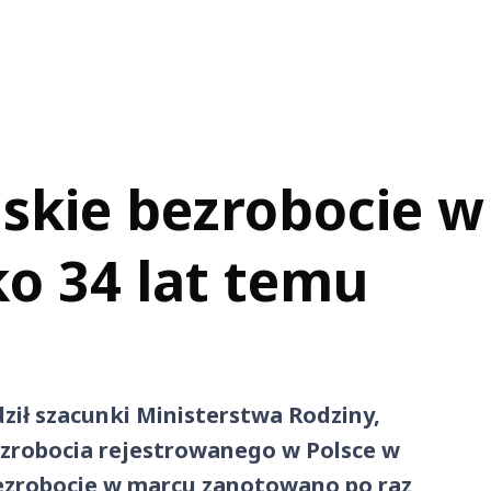
iskie bezrobocie w
ko 34 lat temu
ził szacunki Ministerstwa Rodziny,
bezrobocia rejestrowanego w Polsce w
 bezrobocie w marcu zanotowano po raz