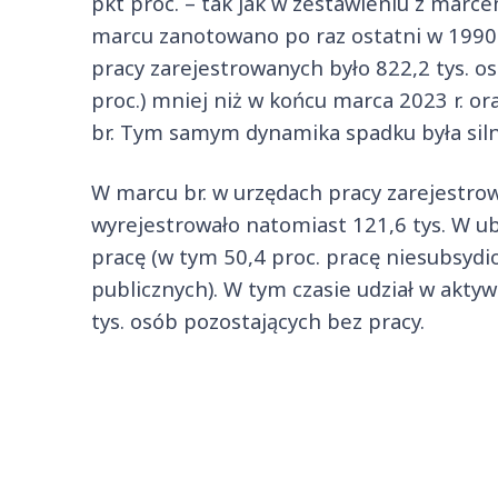
pkt proc. – tak jak w zestawieniu z marc
marcu zanotowano po raz ostatni w 1990 
pracy zarejestrowanych było 822,2 tys. osó
proc.) mniej niż w końcu marca 2023 r. ora
br. Tym samym dynamika spadku była siln
W marcu br. w urzędach pracy zarejestrow
wyrejestrowało natomiast 121,6 tys. W ub
pracę (w tym 50,4 proc. pracę niesubsydi
publicznych). W tym czasie udział w akty
tys. osób pozostających bez pracy.