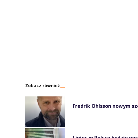
Zobacz również
Fredrik Ohlsson nowym sze
Lipiec w Polsce będzie po