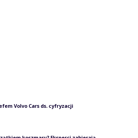
fem Volvo Cars ds. cyfryzacji
czątkiem koszmaru? Eksperci zabierają