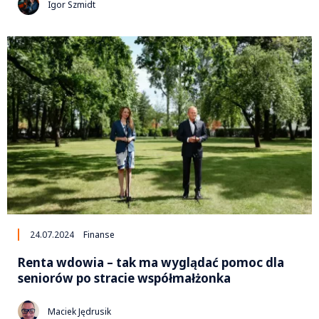
Igor Szmidt
24.07.2024
Finanse
Renta wdowia – tak ma wyglądać pomoc dla
seniorów po stracie współmałżonka
Maciek Jędrusik