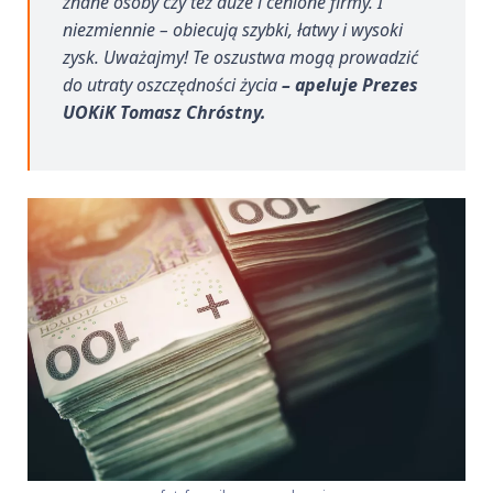
znane osoby czy też duże i cenione firmy. I
niezmiennie – obiecują szybki, łatwy i wysoki
zysk. Uważajmy! Te oszustwa mogą prowadzić
do utraty oszczędności życia
– apeluje Prezes
UOKiK Tomasz Chróstny.